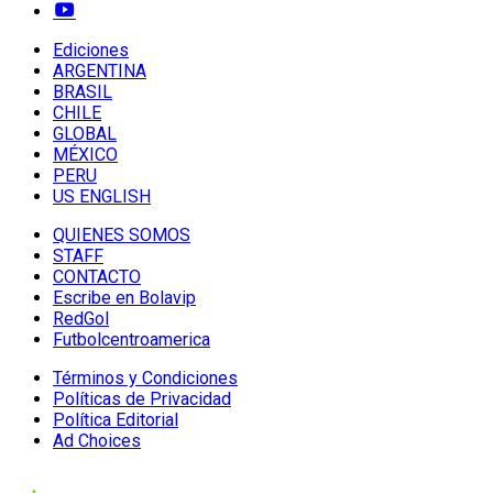
Ediciones
ARGENTINA
BRASIL
CHILE
GLOBAL
MÉXICO
PERU
US ENGLISH
QUIENES SOMOS
STAFF
CONTACTO
Escribe en Bolavip
RedGol
Futbolcentroamerica
Términos y Condiciones
Políticas de Privacidad
Política Editorial
Ad Choices