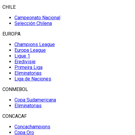
CHILE
Campeonato Nacional
Selección Chilena
EUROPA
Champions League
Europa League
Ligue 1
Eredivisie
Primeira Liga
Eliminatorias
Liga de Naciones
CONMEBOL
Copa Sudamericana
Eliminatorias
CONCACAF
Concachampions
Copa Oro