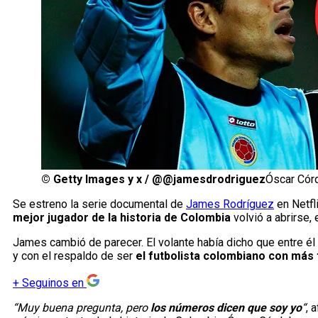
©
Getty Images y x / @@jamesdrodriguez
Óscar Cór
Se estreno la serie documental de
James Rodríguez
en Netfl
mejor jugador de la historia de Colombia
volvió a abrirse, 
James cambió de parecer. El volante había dicho que entre él
y con el respaldo de ser
el futbolista colombiano con más t
+
Seguinos en
“Muy buena pregunta, pero
los números dicen que soy yo
“
, 