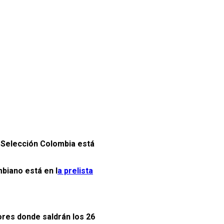
a Selección Colombia está
biano está en l
a prelista
dores donde saldrán los 26