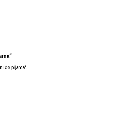
jama”
i de pijama".