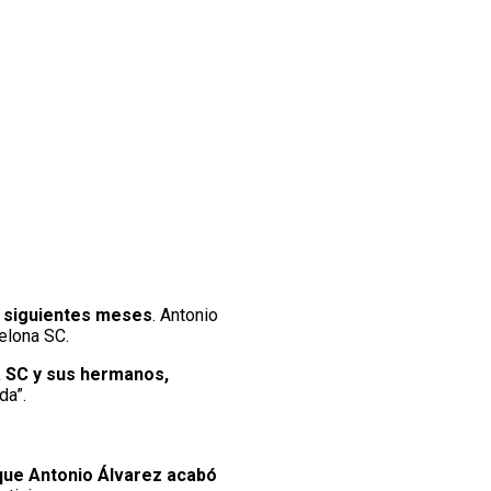
s siguientes meses
. Antonio
celona SC.
a SC y sus hermanos,
da”.
que Antonio Álvarez acabó