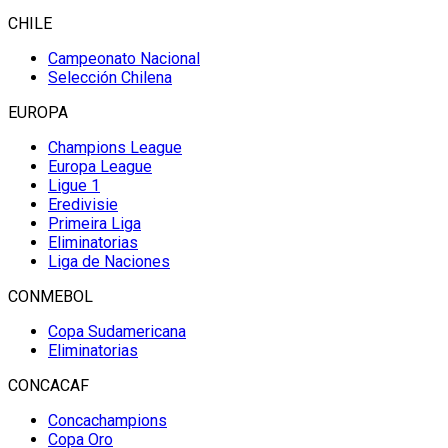
CHILE
Campeonato Nacional
Selección Chilena
EUROPA
Champions League
Europa League
Ligue 1
Eredivisie
Primeira Liga
Eliminatorias
Liga de Naciones
CONMEBOL
Copa Sudamericana
Eliminatorias
CONCACAF
Concachampions
Copa Oro