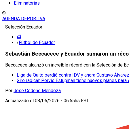
Eliminatorias
AGENDA DEPORTIVA
Selección Ecuador
/
Fútbol de Ecuador
Sebastián Beccacece y Ecuador sumaron un récor
Beccacece alcanzó un increíble récord con la Selección de Ec
Liga de Quito perdió contra IDV y ahora Gustavo Álvarez
Giro radical: Pervis Estupiñán tiene nuevos planes para 
Por
Jose Cedeño Mendoza
Actualizado el
08/06/2026 - 06:55hs EST