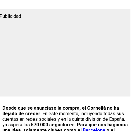
Publicidad
Desde que se anunciase la compra, el Cornellà no ha
dejado de crecer
. En este momento, incluyendo todas sus
cuentas en redes sociales y en la quinta división de España,
ya supera los
570.000 seguidores. Para que nos hagamos
una idea, solamente clubes como el
Barcelona
o el