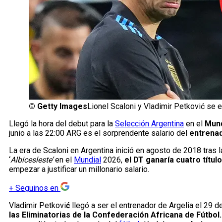
©
Getty Images
Lionel Scaloni y Vladimir Petković se 
Llegó la hora del debut para la
Selección Argentina
en el
Mund
junio a las 22:00 ARG es el sorprendente salario del
entrenad
La era de Scaloni en Argentina inició en agosto de 2018 tras 
‘
Albicesleste’
en el
Mundial
2026,
el DT ganaría cuatro títul
empezar a justificar un millonario salario.
+
Seguinos en
Vladimir Petkovi
ć
llegó a ser el entrenador de Argelia el 29 d
las Eliminatorias de la Confederación Africana de Fútbol.