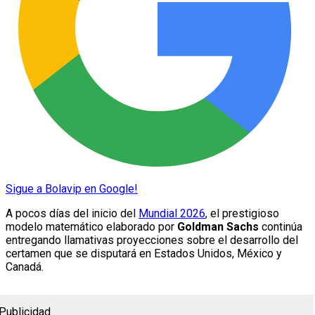
Sigue a Bolavip en Google!
A pocos días del inicio del
Mundial 2026
, el prestigioso
modelo matemático elaborado por
Goldman Sachs
continúa
entregando llamativas proyecciones sobre el desarrollo del
certamen que se disputará en Estados Unidos, México y
Canadá.
Publicidad