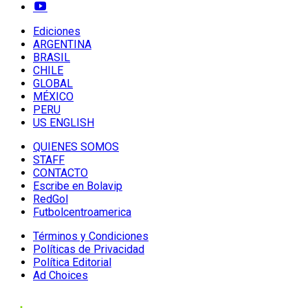
Ediciones
ARGENTINA
BRASIL
CHILE
GLOBAL
MÉXICO
PERU
US ENGLISH
QUIENES SOMOS
STAFF
CONTACTO
Escribe en Bolavip
RedGol
Futbolcentroamerica
Términos y Condiciones
Políticas de Privacidad
Política Editorial
Ad Choices