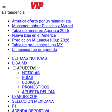
Es tendencia
:
América ofertó por un mundialista
Mohamed sobre Paulinho y Marcel
Tabla de menores Apertura 2026
Nueva baja en el América
Predicción IA Leagues Cup 2026
Tabla de posiciones Liga MX
Un técnico fue despedido
ULTIMAS NOTICIAS
LIGA MX
APUESTAS
NOTICIAS
GUÍAS
CÓDIGOS
PRONÓSTICOS
APUESTA DEL DÍA
LEAGUES CUP
SELECCIÓN MEXICANA
F1
AGENDA DEPORTIVA