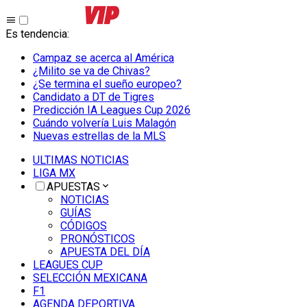
Es tendencia
:
Campaz se acerca al América
¿Milito se va de Chivas?
¿Se termina el sueño europeo?
Candidato a DT de Tigres
Predicción IA Leagues Cup 2026
Cuándo volvería Luis Malagón
Nuevas estrellas de la MLS
ULTIMAS NOTICIAS
LIGA MX
APUESTAS
NOTICIAS
GUÍAS
CÓDIGOS
PRONÓSTICOS
APUESTA DEL DÍA
LEAGUES CUP
SELECCIÓN MEXICANA
F1
AGENDA DEPORTIVA