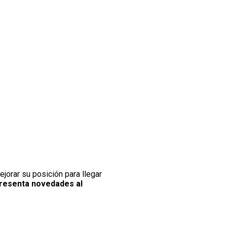
jorar su posición para llegar
presenta novedades al