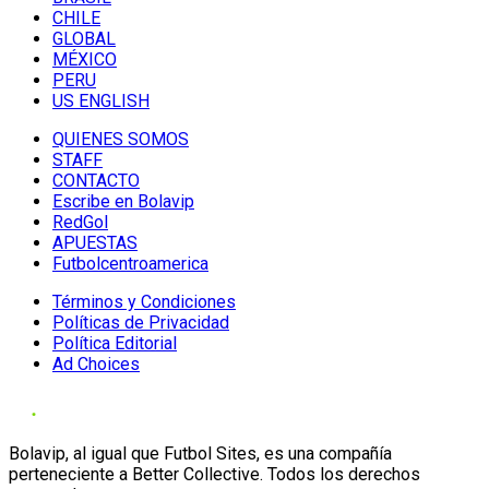
CHILE
GLOBAL
MÉXICO
PERU
US ENGLISH
QUIENES SOMOS
STAFF
CONTACTO
Escribe en Bolavip
RedGol
APUESTAS
Futbolcentroamerica
Términos y Condiciones
Políticas de Privacidad
Política Editorial
Ad Choices
Bolavip, al igual que Futbol Sites, es una compañía
perteneciente a Better Collective. Todos los derechos