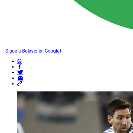
Sigue a Bolavip en Google!