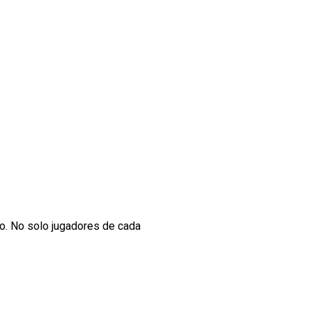
eo. No solo jugadores de cada