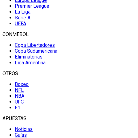
Europa League
Premier League
La Liga
Serie A
UEFA
CONMEBOL
Copa Libertadores
Copa Sudamericana
Eliminatorias
Liga Argentina
OTROS
Boxeo
NFL
NBA
UFC
F1
APUESTAS
Noticias
Guías