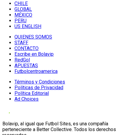
CHILE
GLOBAL
MÉXICO
PERU
US ENGLISH
QUIENES SOMOS
STAFF
CONTACTO
Escribe en Bolavip
RedGol
APUESTAS
Futbolcentroamerica
Términos y Condiciones
Políticas de Privacidad
Política Editorial
Ad Choices
Bolavip, al igual que Futbol Sites, es una compañía
perteneciente a Better Collective. Todos los derechos