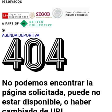
reservados
AGENDA DEPORTIVA
No podemos encontrar la
página solicitada, puede no
estar disponible, o haber
cambiado de URL