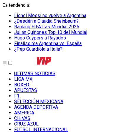
Es tendencia
:
Lionel Messi no vuelve a Argentina
¿Desdén a Claudia Sheinbaum?
Ranking FIFA tras Mundial 2026
Julián Quiñones Top 10 del Mundial
Hugo Cuypers a Rayados
Finalissima Argentina vs. España
¿Pep Guardiola a Italia?
ULTIMAS NOTICIAS
LIGA MX
BOXEO
APUESTAS
F1
SELECCIÓN MEXICANA
AGENDA DEPORTIVA
AMERICA
CHIVAS
CRUZ AZUL
FUTBOL INTERNACIONAL