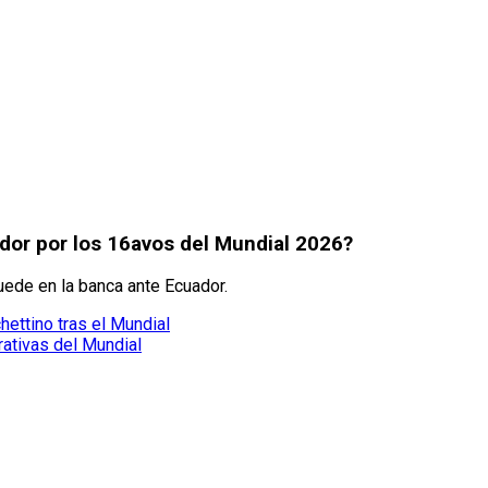
ador por los 16avos del Mundial 2026?
uede en la banca ante Ecuador.
ettino tras el Mundial
ativas del Mundial