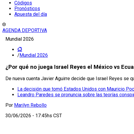
Códigos
Pronósticos
Apuesta del día
AGENDA DEPORTIVA
Mundial 2026
/
Mundial 2026
¿Por qué no juega Israel Reyes el México vs Ecu
De nueva cuenta Javier Aguirre decide que Israel Reyes se q
La decisión que tomó Estados Unidos con Mauricio Poch
Leandro Paredes se pronuncia sobre las teorías conspir
Por
Marilyn Rebollo
30/06/2026 - 17:45hs CST