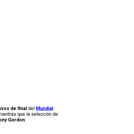
vos de final
del
Mundial
mientras que la selección de
ony Gordon
.