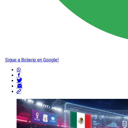
Sigue a Bolavip en Google!