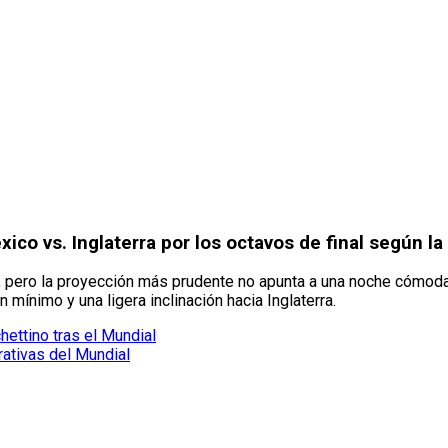
co vs. Inglaterra por los octavos de final según la 
 pero la proyección más prudente no apunta a una noche cómoda p
 mínimo y una ligera inclinación hacia Inglaterra.
ettino tras el Mundial
ativas del Mundial