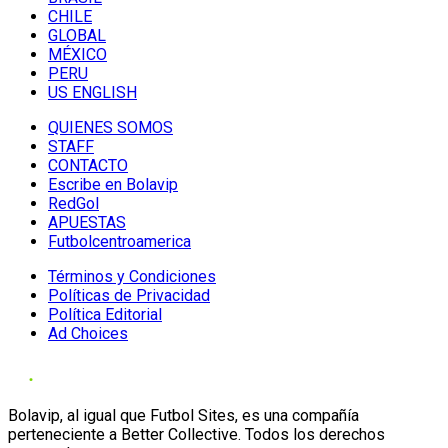
CHILE
GLOBAL
MÉXICO
PERU
US ENGLISH
QUIENES SOMOS
STAFF
CONTACTO
Escribe en Bolavip
RedGol
APUESTAS
Futbolcentroamerica
Términos y Condiciones
Políticas de Privacidad
Política Editorial
Ad Choices
Bolavip, al igual que Futbol Sites, es una compañía
perteneciente a Better Collective. Todos los derechos