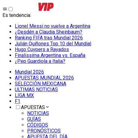
Es tendencia
:
Lionel Messi no vuelve a Argentina
¿Desdén a Claudia Sheinbaum?
Ranking FIFA tras Mundial 2026
Julián Quiñones Top 10 del Mundial
Hugo Cuypers a Rayados
Finalissima Argentina vs. España
¿Pep Guardiola a Italia?
Mundial 2026
APUESTAS MUNDIAL 2026
SELECCIÓN MEXICANA
ULTIMAS NOTICIAS
LIGA MX
F1
APUESTAS
NOTICIAS
GUÍAS
CÓDIGOS
PRONÓSTICOS
APUESTA DEL DÍA