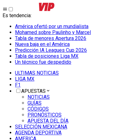
Es tendencia
:
América ofertó por un mundialista
Mohamed sobre Paulinho y Marcel
Tabla de menores Apertura 2026
Nueva baja en el América
Predicción IA Leagues Cup 2026
Tabla de posiciones Liga MX
Un técnico fue despedido
ULTIMAS NOTICIAS
LIGA MX
F1
APUESTAS
NOTICIAS
GUÍAS
CÓDIGOS
PRONÓSTICOS
APUESTA DEL DÍA
SELECCIÓN MEXICANA
AGENDA DEPORTIVA
AMERICA