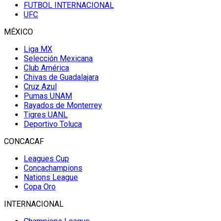
FUTBOL INTERNACIONAL
UFC
MÉXICO
Liga MX
Selección Mexicana
Club América
Chivas de Guadalajara
Cruz Azul
Pumas UNAM
Rayados de Monterrey
Tigres UANL
Deportivo Toluca
CONCACAF
Leagues Cup
Concachampions
Nations League
Copa Oro
INTERNACIONAL