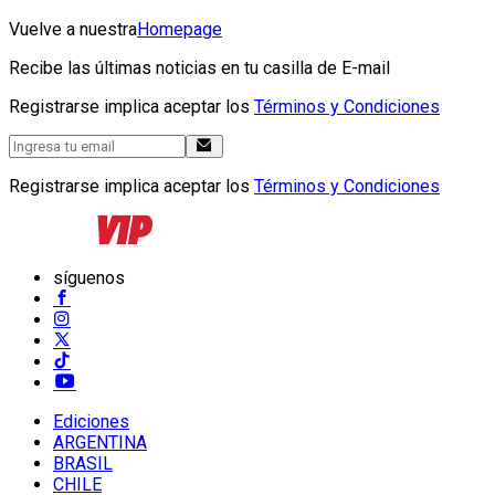
Vuelve a nuestra
Homepage
Recibe las últimas noticias en tu casilla de E-mail
Registrarse implica aceptar los
Términos y Condiciones
Registrarse implica aceptar los
Términos y Condiciones
síguenos
Ediciones
ARGENTINA
BRASIL
CHILE