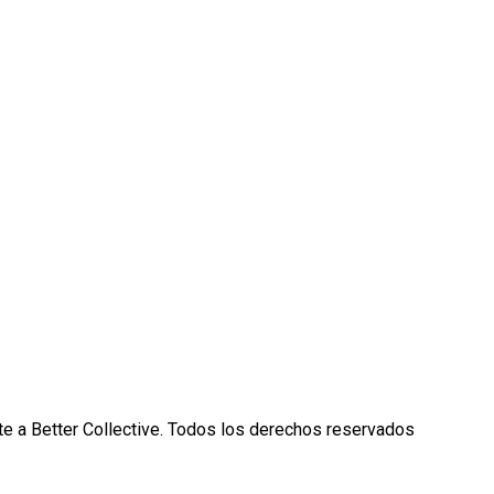
nte a Better Collective. Todos los derechos reservados