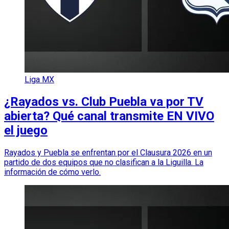
Liga MX
¿Rayados vs. Club Puebla va por TV
abierta? Qué canal transmite EN VIVO
el juego
Rayados y Puebla se enfrentan por el Clausura 2026 en un
partido de dos equipos que no clasifican a la Liguilla. La
información de cómo verlo.