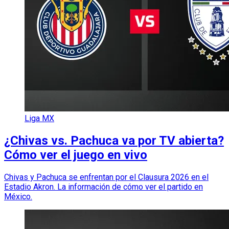
Liga MX
¿Chivas vs. Pachuca va por TV abierta?
Cómo ver el juego en vivo
Chivas y Pachuca se enfrentan por el Clausura 2026 en el
Estadio Akron. La información de cómo ver el partido en
México.