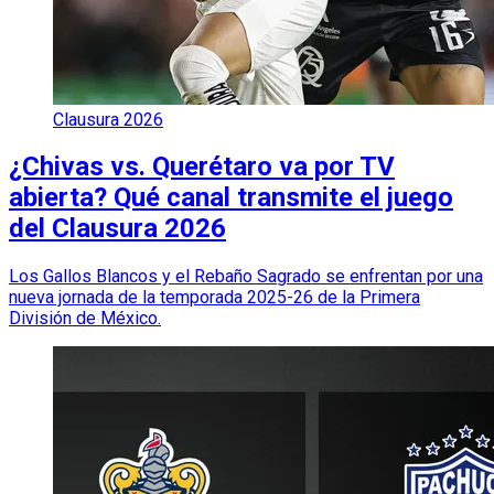
Clausura 2026
¿Chivas vs. Querétaro va por TV
abierta? Qué canal transmite el juego
del Clausura 2026
Los Gallos Blancos y el Rebaño Sagrado se enfrentan por una
nueva jornada de la temporada 2025-26 de la Primera
División de México.