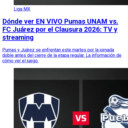
Liga MX
Dónde ver EN VIVO Pumas UNAM vs.
FC Juárez por el Clausura 2026: TV y
streaming
Pumas y Juárez se enfrentan este martes por la jornada
doble antes del cierre de la etapa regular. La información de
cómo ver el juego.