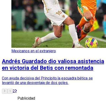
Mexicanos en el extranjero
Andrés Guardado dio valiosa asistencia
en victoria del Betis con remontada
Con ayuda decisiva del Principito,la escuadra bética se
levantó de una desventaja de dos goles.
2
1
Publicidad