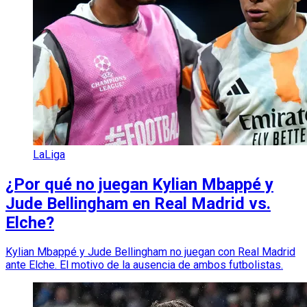
LaLiga
¿Por qué no juegan Kylian Mbappé y
Jude Bellingham en Real Madrid vs.
Elche?
Kylian Mbappé y Jude Bellingham no juegan con Real Madrid
ante Elche. El motivo de la ausencia de ambos futbolistas.