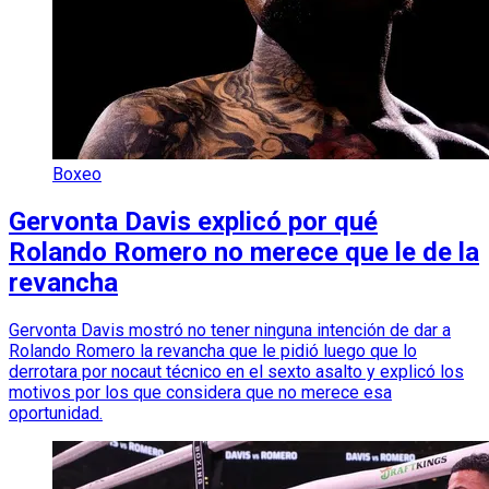
Boxeo
Gervonta Davis explicó por qué
Rolando Romero no merece que le de la
revancha
Gervonta Davis mostró no tener ninguna intención de dar a
Rolando Romero la revancha que le pidió luego que lo
derrotara por nocaut técnico en el sexto asalto y explicó los
motivos por los que considera que no merece esa
oportunidad.