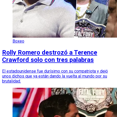
Boxeo
Rolly Romero destrozó a Terence
Crawford solo con tres palabras
El estadounidense fue durísimo con su compatriota y dejó
unos dichos que ya están dando la vuelta al mundo por su
brutalidad.