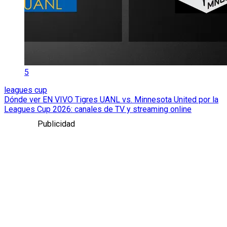
5
leagues cup
Dónde ver EN VIVO Tigres UANL vs. Minnesota United por la
Leagues Cup 2026: canales de TV y streaming online
Publicidad