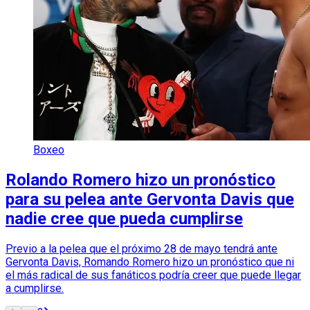
Boxeo
Rolando Romero hizo un pronóstico
para su pelea ante Gervonta Davis que
nadie cree que pueda cumplirse
Previo a la pelea que el próximo 28 de mayo tendrá ante
Gervonta Davis, Romando Romero hizo un pronóstico que ni
el más radical de sus fanáticos podría creer que puede llegar
a cumplirse.