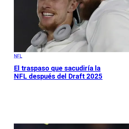
NFL
El traspaso que sacudiría la
NFL después del Draft 2025