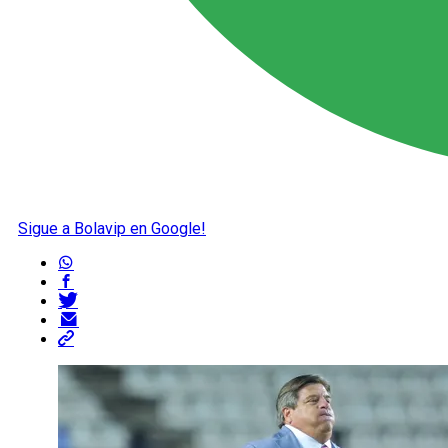
Sigue a Bolavip en Google!