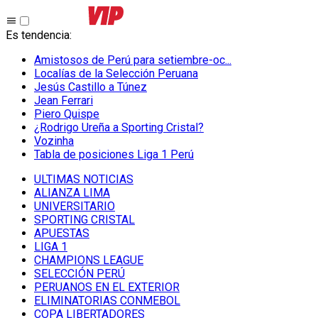
Es tendencia
:
Amistosos de Perú para setiembre-oc...
Localías de la Selección Peruana
Jesús Castillo a Túnez
Jean Ferrari
Piero Quispe
¿Rodrigo Ureña a Sporting Cristal?
Vozinha
Tabla de posiciones Liga 1 Perú
ULTIMAS NOTICIAS
ALIANZA LIMA
UNIVERSITARIO
SPORTING CRISTAL
APUESTAS
LIGA 1
CHAMPIONS LEAGUE
SELECCIÓN PERÚ
PERUANOS EN EL EXTERIOR
ELIMINATORIAS CONMEBOL
COPA LIBERTADORES