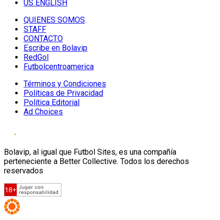
US ENGLISH
QUIENES SOMOS
STAFF
CONTACTO
Escribe en Bolavip
RedGol
Futbolcentroamerica
Términos y Condiciones
Políticas de Privacidad
Política Editorial
Ad Choices
Bolavip, al igual que Futbol Sites, es una compañía
perteneciente a Better Collective. Todos los derechos
reservados