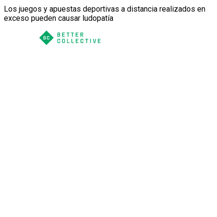
Los juegos y apuestas deportivas a distancia realizados en
exceso pueden causar ludopatía