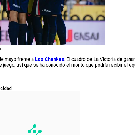
.
 de mayo frente a
Los Chankas
. El cuadro de La Victoria de gana
e juego, así que se ha conocido el monto que podría recibir el e
icidad