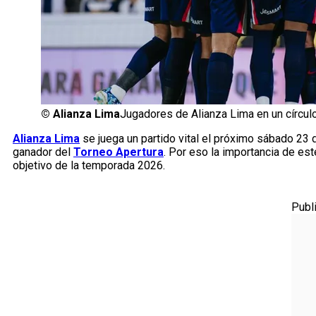
©
Alianza Lima
Jugadores de Alianza Lima en un círculo
Alianza Lima
se juega un partido vital el próximo sábado 23
ganador del
Torneo Apertura
. Por eso la importancia de est
objetivo de la temporada 2026.
Publ