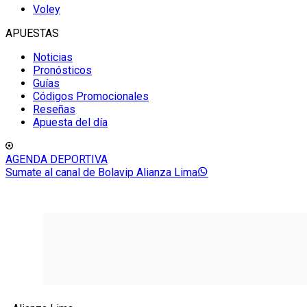
Voley
APUESTAS
Noticias
Pronósticos
Guías
Códigos Promocionales
Reseñas
Apuesta del día
AGENDA DEPORTIVA
Sumate al canal de Bolavip Alianza Lima