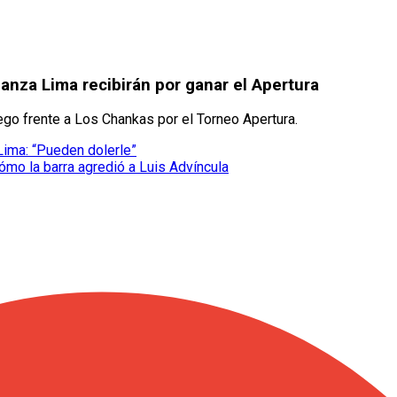
ianza Lima recibirán por ganar el Apertura
ego frente a Los Chankas por el Torneo Apertura.
Lima: “Pueden dolerle”
cómo la barra agredió a Luis Advíncula