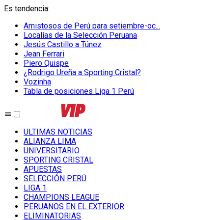
Es tendencia
:
Amistosos de Perú para setiembre-oc...
Localías de la Selección Peruana
Jesús Castillo a Túnez
Jean Ferrari
Piero Quispe
¿Rodrigo Ureña a Sporting Cristal?
Vozinha
Tabla de posiciones Liga 1 Perú
ULTIMAS NOTICIAS
ALIANZA LIMA
UNIVERSITARIO
SPORTING CRISTAL
APUESTAS
SELECCIÓN PERÚ
LIGA 1
CHAMPIONS LEAGUE
PERUANOS EN EL EXTERIOR
ELIMINATORIAS