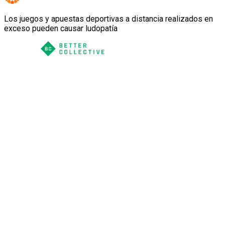
Los juegos y apuestas deportivas a distancia realizados en
exceso pueden causar ludopatía