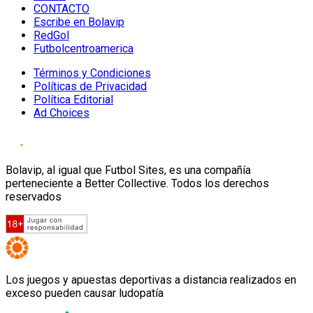
CONTACTO
Escribe en Bolavip
RedGol
Futbolcentroamerica
Términos y Condiciones
Políticas de Privacidad
Política Editorial
Ad Choices
Bolavip, al igual que Futbol Sites, es una compañía
perteneciente a Better Collective. Todos los derechos
reservados
Los juegos y apuestas deportivas a distancia realizados en
exceso pueden causar ludopatía