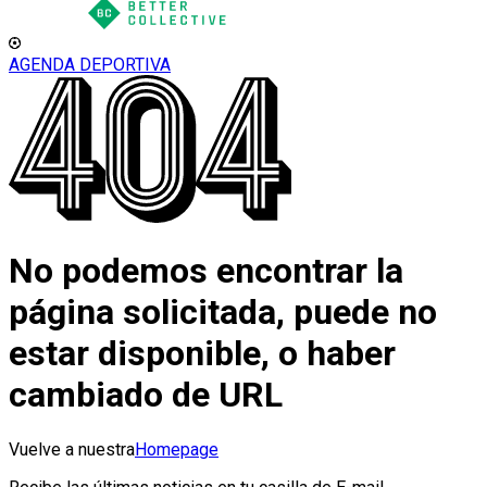
AGENDA DEPORTIVA
No podemos encontrar la
página solicitada, puede no
estar disponible, o haber
cambiado de URL
Vuelve a nuestra
Homepage