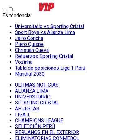
Es tendencia
:
Universitario vs Sporting Cristal
Sport Boys vs Alianza Lima
Jairo Concha
Piero Quispe
Christian Cueva
Refuerzos Sporting Cristal
Vozinha
Tabla de posiciones Liga 1 Perú
Mundial 2030
ULTIMAS NOTICIAS
ALIANZA LIMA
UNIVERSITARIO
SPORTING CRISTAL
APUESTAS
LIGA 1
CHAMPIONS LEAGUE
SELECCIÓN PERÚ
PERUANOS EN EL EXTERIOR
ELIMINATORIAS CONMEBOL