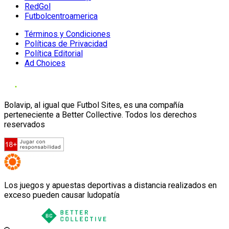
RedGol
Futbolcentroamerica
Términos y Condiciones
Políticas de Privacidad
Política Editorial
Ad Choices
Bolavip, al igual que Futbol Sites, es una compañía
perteneciente a Better Collective. Todos los derechos
reservados
Los juegos y apuestas deportivas a distancia realizados en
exceso pueden causar ludopatía