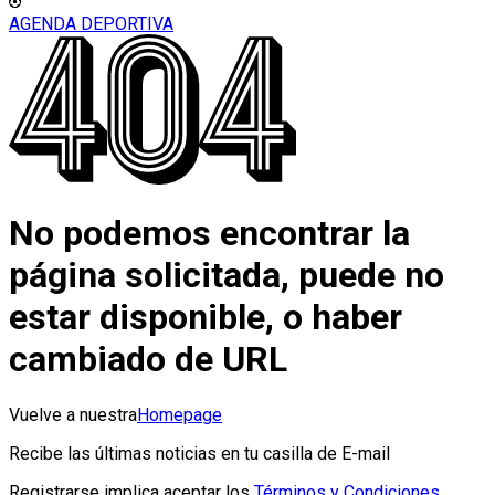
AGENDA DEPORTIVA
No podemos encontrar la
página solicitada, puede no
estar disponible, o haber
cambiado de URL
Vuelve a nuestra
Homepage
Recibe las últimas noticias en tu casilla de E-mail
Registrarse implica aceptar los
Términos y Condiciones