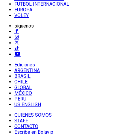
FUTBOL INTERNACIONAL
EUROPA
VOLEY
síguenos
Ediciones
ARGENTINA
BRASIL
CHILE
GLOBAL
MÉXICO
PERU
US ENGLISH
QUIENES SOMOS
STAFF
CONTACTO
Escribe en Bolavip