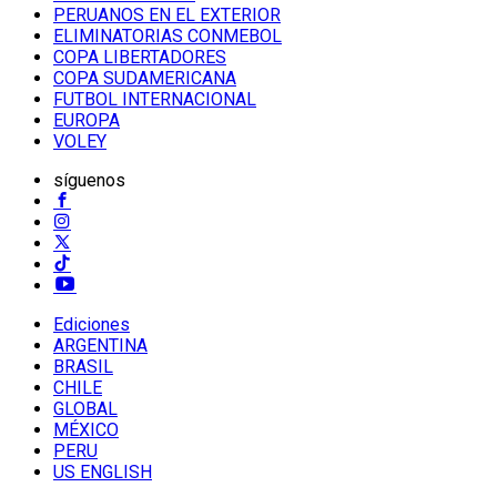
PERUANOS EN EL EXTERIOR
ELIMINATORIAS CONMEBOL
COPA LIBERTADORES
COPA SUDAMERICANA
FUTBOL INTERNACIONAL
EUROPA
VOLEY
síguenos
Ediciones
ARGENTINA
BRASIL
CHILE
GLOBAL
MÉXICO
PERU
US ENGLISH