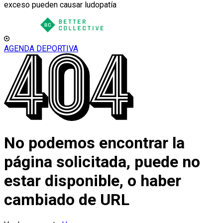
exceso pueden causar ludopatía
AGENDA DEPORTIVA
No podemos encontrar la
página solicitada, puede no
estar disponible, o haber
cambiado de URL