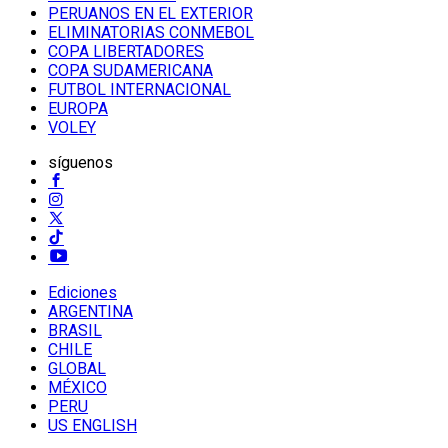
PERUANOS EN EL EXTERIOR
ELIMINATORIAS CONMEBOL
COPA LIBERTADORES
COPA SUDAMERICANA
FUTBOL INTERNACIONAL
EUROPA
VOLEY
síguenos
Ediciones
ARGENTINA
BRASIL
CHILE
GLOBAL
MÉXICO
PERU
US ENGLISH