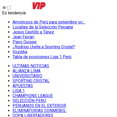
Es tendencia
:
Amistosos de Perú para setiembre-oc...
Localías de la Selección Peruana
Jesús Castillo a Túnez
Jean Ferrari
Piero Quispe
¿Rodrigo Ureña a Sporting Cristal?
Vozinha
Tabla de posiciones Liga 1 Perú
ULTIMAS NOTICIAS
ALIANZA LIMA
UNIVERSITARIO
SPORTING CRISTAL
APUESTAS
LIGA 1
CHAMPIONS LEAGUE
SELECCIÓN PERÚ
PERUANOS EN EL EXTERIOR
ELIMINATORIAS CONMEBOL
COPA LIBERTADORES