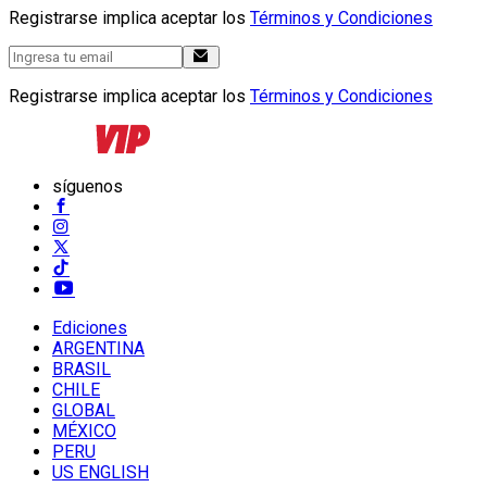
Registrarse implica aceptar los
Términos y Condiciones
Registrarse implica aceptar los
Términos y Condiciones
síguenos
Ediciones
ARGENTINA
BRASIL
CHILE
GLOBAL
MÉXICO
PERU
US ENGLISH