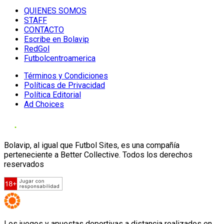
QUIENES SOMOS
STAFF
CONTACTO
Escribe en Bolavip
RedGol
Futbolcentroamerica
Términos y Condiciones
Políticas de Privacidad
Política Editorial
Ad Choices
Bolavip, al igual que Futbol Sites, es una compañía
perteneciente a Better Collective. Todos los derechos
reservados
Los juegos y apuestas deportivas a distancia realizados en