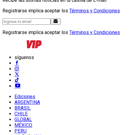
Recibe las últimas noticias en tu casilla de E-mail
Registrarse implica aceptar los
Términos y Condiciones
Registrarse implica aceptar los
Términos y Condiciones
síguenos
Ediciones
ARGENTINA
BRASIL
CHILE
GLOBAL
MÉXICO
PERU