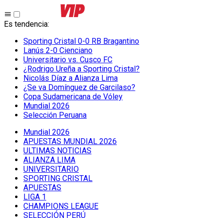
Es tendencia
:
Sporting Cristal 0-0 RB Bragantino
Lanús 2-0 Cienciano
Universitario vs. Cusco FC
¿Rodrigo Ureña a Sporting Cristal?
Nicolás Díaz a Alianza Lima
¿Se va Domínguez de Garcilaso?
Copa Sudamericana de Vóley
Mundial 2026
Selección Peruana
Mundial 2026
APUESTAS MUNDIAL 2026
ULTIMAS NOTICIAS
ALIANZA LIMA
UNIVERSITARIO
SPORTING CRISTAL
APUESTAS
LIGA 1
CHAMPIONS LEAGUE
SELECCIÓN PERÚ