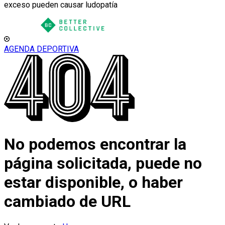
exceso pueden causar ludopatía
AGENDA DEPORTIVA
No podemos encontrar la
página solicitada, puede no
estar disponible, o haber
cambiado de URL