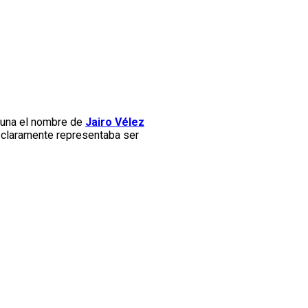
lguna el nombre de
Jairo Vélez
claramente representaba ser