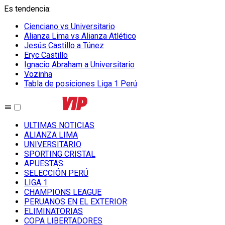
Es tendencia
:
Cienciano vs Universitario
Alianza Lima vs Alianza Atlético
Jesús Castillo a Túnez
Eryc Castillo
Ignacio Abraham a Universitario
Vozinha
Tabla de posiciones Liga 1 Perú
ULTIMAS NOTICIAS
ALIANZA LIMA
UNIVERSITARIO
SPORTING CRISTAL
APUESTAS
SELECCIÓN PERÚ
LIGA 1
CHAMPIONS LEAGUE
PERUANOS EN EL EXTERIOR
ELIMINATORIAS
COPA LIBERTADORES