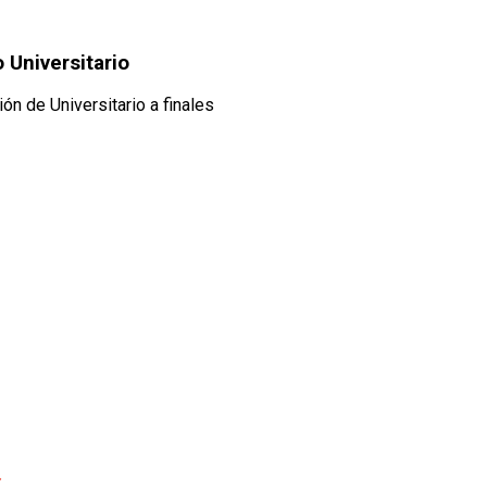
 Universitario
ón de Universitario a finales