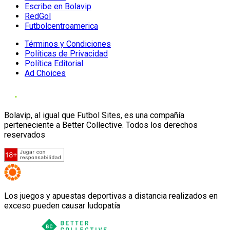
Escribe en Bolavip
RedGol
Futbolcentroamerica
Términos y Condiciones
Políticas de Privacidad
Política Editorial
Ad Choices
Bolavip, al igual que Futbol Sites, es una compañía
perteneciente a Better Collective. Todos los derechos
reservados
Los juegos y apuestas deportivas a distancia realizados en
exceso pueden causar ludopatía