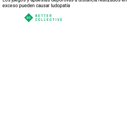
exceso pueden causar ludopatía