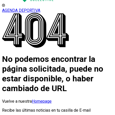
AGENDA DEPORTIVA
No podemos encontrar la
página solicitada, puede no
estar disponible, o haber
cambiado de URL
Vuelve a nuestra
Homepage
Recibe las últimas noticias en tu casilla de E-mail