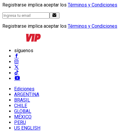
Registrarse implica aceptar los
Términos y Condiciones
Registrarse implica aceptar los
Términos y Condiciones
síguenos
Ediciones
ARGENTINA
BRASIL
CHILE
GLOBAL
MÉXICO
PERU
US ENGLISH