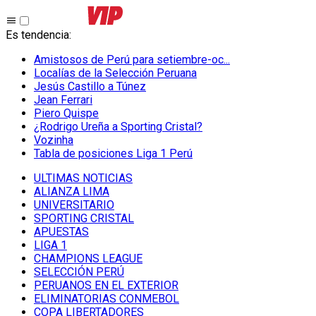
Es tendencia
:
Amistosos de Perú para setiembre-oc...
Localías de la Selección Peruana
Jesús Castillo a Túnez
Jean Ferrari
Piero Quispe
¿Rodrigo Ureña a Sporting Cristal?
Vozinha
Tabla de posiciones Liga 1 Perú
ULTIMAS NOTICIAS
ALIANZA LIMA
UNIVERSITARIO
SPORTING CRISTAL
APUESTAS
LIGA 1
CHAMPIONS LEAGUE
SELECCIÓN PERÚ
PERUANOS EN EL EXTERIOR
ELIMINATORIAS CONMEBOL
COPA LIBERTADORES