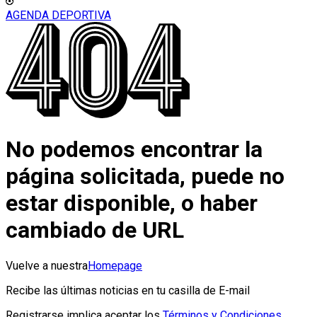
AGENDA DEPORTIVA
No podemos encontrar la
página solicitada, puede no
estar disponible, o haber
cambiado de URL
Vuelve a nuestra
Homepage
Recibe las últimas noticias en tu casilla de E-mail
Registrarse implica aceptar los
Términos y Condiciones