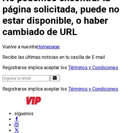
página solicitada, puede no
estar disponible, o haber
cambiado de URL
Vuelve a nuestra
Homepage
Recibe las últimas noticias en tu casilla de E-mail
Registrarse implica aceptar los
Términos y Condiciones
Registrarse implica aceptar los
Términos y Condiciones
síguenos