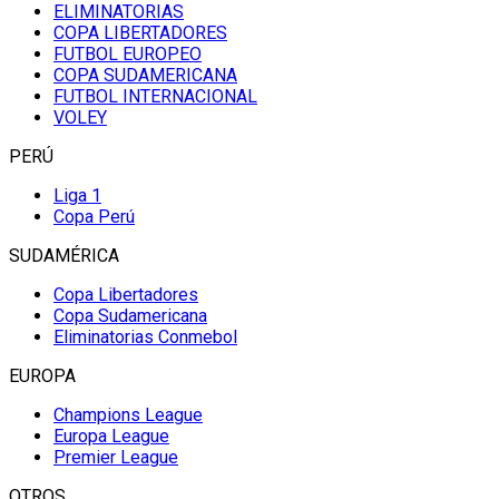
ELIMINATORIAS
COPA LIBERTADORES
FUTBOL EUROPEO
COPA SUDAMERICANA
FUTBOL INTERNACIONAL
VOLEY
PERÚ
Liga 1
Copa Perú
SUDAMÉRICA
Copa Libertadores
Copa Sudamericana
Eliminatorias Conmebol
EUROPA
Champions League
Europa League
Premier League
OTROS