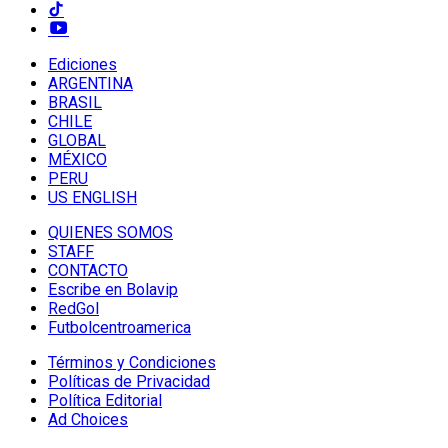
Ediciones
ARGENTINA
BRASIL
CHILE
GLOBAL
MÉXICO
PERU
US ENGLISH
QUIENES SOMOS
STAFF
CONTACTO
Escribe en Bolavip
RedGol
Futbolcentroamerica
Términos y Condiciones
Políticas de Privacidad
Política Editorial
Ad Choices