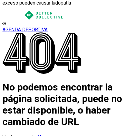
exceso pueden causar ludopatía
AGENDA DEPORTIVA
No podemos encontrar la
página solicitada, puede no
estar disponible, o haber
cambiado de URL