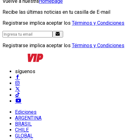
Vuelve a nuestra
Homepage
Recibe las últimas noticias en tu casilla de E-mail
Registrarse implica aceptar los
Términos y Condiciones
Registrarse implica aceptar los
Términos y Condiciones
síguenos
Ediciones
ARGENTINA
BRASIL
CHILE
GLOBAL