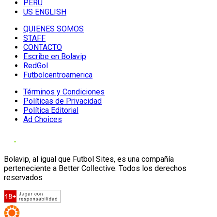
PERU
US ENGLISH
QUIENES SOMOS
STAFF
CONTACTO
Escribe en Bolavip
RedGol
Futbolcentroamerica
Términos y Condiciones
Políticas de Privacidad
Política Editorial
Ad Choices
Bolavip, al igual que Futbol Sites, es una compañía
perteneciente a Better Collective. Todos los derechos
reservados