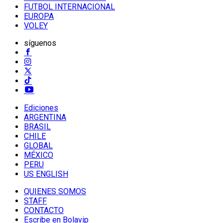
FUTBOL INTERNACIONAL
EUROPA
VOLEY
síguenos
Ediciones
ARGENTINA
BRASIL
CHILE
GLOBAL
MÉXICO
PERU
US ENGLISH
QUIENES SOMOS
STAFF
CONTACTO
Escribe en Bolavip