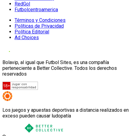
RedGol
Futbolcentroamerica
Términos y Condiciones
Políticas de Privacidad
Política Editorial
Ad Choices
Bolavip, al igual que Futbol Sites, es una compañía
perteneciente a Better Collective. Todos los derechos
reservados
Los juegos y apuestas deportivas a distancia realizados en
exceso pueden causar ludopatía