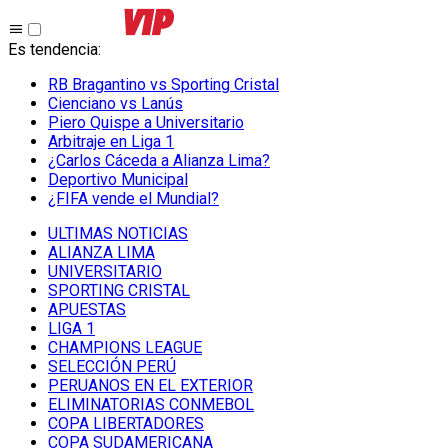
Es tendencia
:
RB Bragantino vs Sporting Cristal
Cienciano vs Lanús
Piero Quispe a Universitario
Arbitraje en Liga 1
¿Carlos Cáceda a Alianza Lima?
Deportivo Municipal
¿FIFA vende el Mundial?
ULTIMAS NOTICIAS
ALIANZA LIMA
UNIVERSITARIO
SPORTING CRISTAL
APUESTAS
LIGA 1
CHAMPIONS LEAGUE
SELECCIÓN PERÚ
PERUANOS EN EL EXTERIOR
ELIMINATORIAS CONMEBOL
COPA LIBERTADORES
COPA SUDAMERICANA