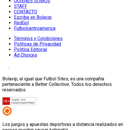
QUIENES SOMOS
STAFF
CONTACTO
Escribe en Bolavip
RedGol
Futbolcentroamerica
Términos y Condiciones
Políticas de Privacidad
Política Editorial
Ad Choices
Bolavip, al igual que Futbol Sites, es una compañía
perteneciente a Better Collective. Todos los derechos
reservados
Los juegos y apuestas deportivas a distancia realizados en
exceso pueden causar ludopatía