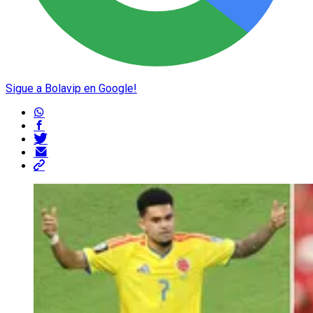
QUIENES SOMOS
STAFF
CONTACTO
Escribe en Bolavip
RedGol
Futbolcentroamerica
Términos y Condiciones
Políticas de Privacidad
Política Editorial
Ad Choices
Bolavip, al igual que Futbol Sites, es una compañía
perteneciente a Better Collective. Todos los derechos
reservados
Los juegos y apuestas deportivas a distancia realizados en