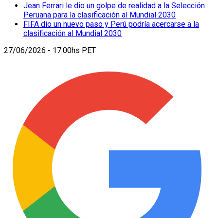
Registrarse implica aceptar los
Términos y Condiciones
Registrarse implica aceptar los
Términos y Condiciones
síguenos
Ediciones
ARGENTINA
BRASIL
CHILE
GLOBAL
MÉXICO
PERU
US ENGLISH