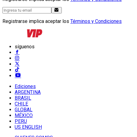
Registrarse implica aceptar los
Términos y Condiciones
síguenos
Ediciones
ARGENTINA
BRASIL
CHILE
GLOBAL
MÉXICO
PERU
US ENGLISH