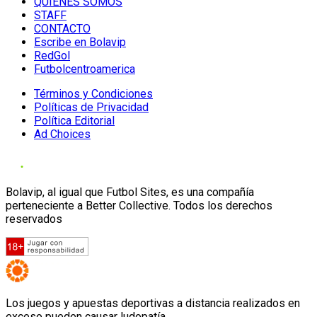
QUIENES SOMOS
STAFF
CONTACTO
Escribe en Bolavip
RedGol
Futbolcentroamerica
Términos y Condiciones
Políticas de Privacidad
Política Editorial
Ad Choices
Bolavip, al igual que Futbol Sites, es una compañía
perteneciente a Better Collective. Todos los derechos
reservados
Los juegos y apuestas deportivas a distancia realizados en
exceso pueden causar ludopatía