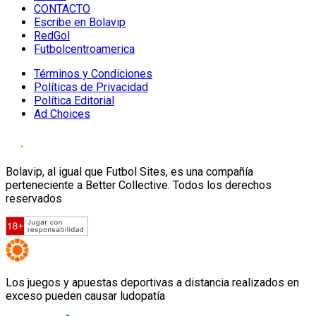
CONTACTO
Escribe en Bolavip
RedGol
Futbolcentroamerica
Términos y Condiciones
Políticas de Privacidad
Política Editorial
Ad Choices
Bolavip, al igual que Futbol Sites, es una compañía
perteneciente a Better Collective. Todos los derechos
reservados
Los juegos y apuestas deportivas a distancia realizados en
exceso pueden causar ludopatía