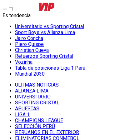
Es tendencia
:
Universitario vs Sporting Cristal
Sport Boys vs Alianza Lima
Jairo Concha
Piero Quispe
Christian Cueva
Refuerzos Sporting Cristal
Vozinha
Tabla de posiciones Liga 1 Perú
Mundial 2030
ULTIMAS NOTICIAS
ALIANZA LIMA
UNIVERSITARIO
SPORTING CRISTAL
APUESTAS
LIGA 1
CHAMPIONS LEAGUE
SELECCIÓN PERÚ
PERUANOS EN EL EXTERIOR
ELIMINATORIAS CONMEBOL