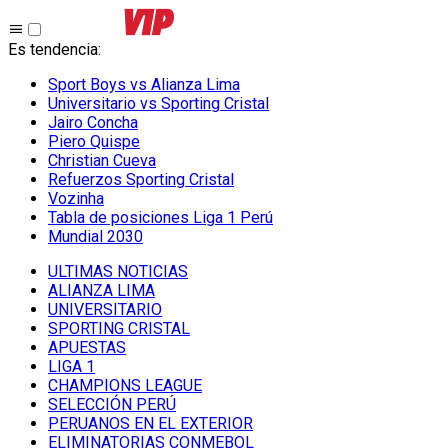
Es tendencia
:
Sport Boys vs Alianza Lima
Universitario vs Sporting Cristal
Jairo Concha
Piero Quispe
Christian Cueva
Refuerzos Sporting Cristal
Vozinha
Tabla de posiciones Liga 1 Perú
Mundial 2030
ULTIMAS NOTICIAS
ALIANZA LIMA
UNIVERSITARIO
SPORTING CRISTAL
APUESTAS
LIGA 1
CHAMPIONS LEAGUE
SELECCIÓN PERÚ
PERUANOS EN EL EXTERIOR
ELIMINATORIAS CONMEBOL