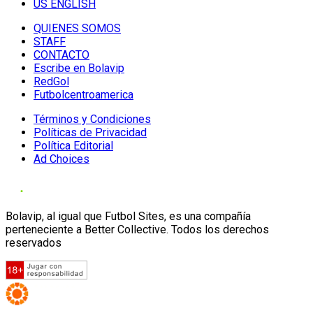
US ENGLISH
QUIENES SOMOS
STAFF
CONTACTO
Escribe en Bolavip
RedGol
Futbolcentroamerica
Términos y Condiciones
Políticas de Privacidad
Política Editorial
Ad Choices
Bolavip, al igual que Futbol Sites, es una compañía
perteneciente a Better Collective. Todos los derechos
reservados