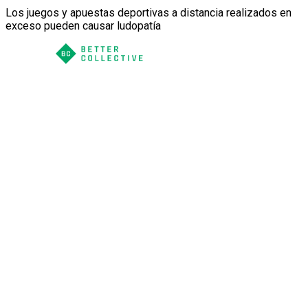
Los juegos y apuestas deportivas a distancia realizados en
exceso pueden causar ludopatía