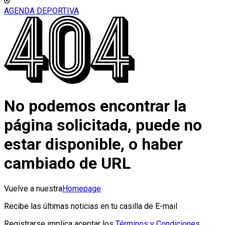
AGENDA DEPORTIVA
No podemos encontrar la
página solicitada, puede no
estar disponible, o haber
cambiado de URL
Vuelve a nuestra
Homepage
Recibe las últimas noticias en tu casilla de E-mail
Registrarse implica aceptar los
Términos y Condiciones